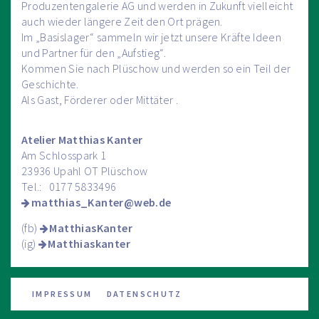
Produzentengalerie AG und werden in Zukunft vielleicht
auch wieder längere Zeit den Ort prägen.
Im „Basislager“ sammeln wir jetzt unsere Kräfte Ideen
und Partner für den „Aufstieg“.
Kommen Sie nach Plüschow und werden so ein Teil der
Geschichte.
Als Gast, Förderer oder Mittäter .
Atelier Matthias Kanter
Am Schlosspark 1
23936 Upahl OT Plüschow
Tel.: 0177 5833496
matthias_Kanter@web.de
(fb)
MatthiasKanter
(ig)
Matthiaskanter
Navigation
IMPRESSUM
DATENSCHUTZ
überspringen