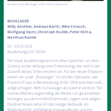
Raumansicht Basislager (Foto: Matthias Kanter)
BASISLAGER
Willy Günther, Andreas Barth, Mike Strauch,
Wolfgang Opitz,Christoph Rodde, Peter Klitta,
Matthias Kanter
02.–10.10.2021
Ausstellung | 10–18 Uhr
Der neue Ausstellungsraum im alten Speicher vor dem
Schloss ist der Anfang einer Entwicklung, die weit in die
Zukunft dieses Ortes reichen soll. Für die neuen Etappen
haben wir unser „Basislager“ im letzten Gebäude, das
Friedrich Franz in Mecklenburg 1924–1928 errichten ließ,
aufgeschlagen. Mehr Schaulager als Galerie wird ein Teil
meines Ateliers regelmäßig die Werke von geschätzten
Kollegen aus dem Umfeld betreuen, lagern und zeigen.
Darüber hinaus sehe ich das riesige Gebäude als
Möglichkeit für vielfältigste Kooperationen und ein