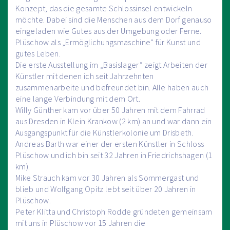
Konzept, das die gesamte Schlossinsel entwickeln
möchte. Dabei sind die Menschen aus dem Dorf genauso
eingeladen wie Gutes aus der Umgebung oder Ferne.
Plüschow als „Ermöglichungsmaschine“ für Kunst und
gutes Leben.
Die erste Ausstellung im „Basislager“ zeigt Arbeiten der
Künstler mit denen ich seit Jahrzehnten
zusammenarbeite und befreundet bin. Alle haben auch
eine lange Verbindung mit dem Ort.
Willy Günther kam vor über 50 Jahren mit dem Fahrrad
aus Dresden in Klein Krankow (2 km) an und war dann ein
Ausgangspunkt für die Künstlerkolonie um Drisbeth.
Andreas Barth war einer der ersten Künstler in Schloss
Plüschow und ich bin seit 32 Jahren in Friedrichshagen (1
km).
Mike Strauch kam vor 30 Jahren als Sommergast und
blieb und Wolfgang Opitz lebt seit über 20 Jahren in
Plüschow.
Peter Klitta und Christoph Rodde gründeten gemeinsam
mit uns in Plüschow vor 15 Jahren die