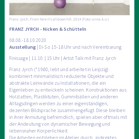
Franz Jyrch, From here it's all downhill. 2014 (Foto: anna.k.o.)
FRANZ JYRCH - Nicken & Schütteln
08.08.-18.10.2020
Ausstellung
| Di-So 15-18 Uhr und nach Vereinbarung
Finissage | 11.10. | 15 Uhr | Artist Talk mit Franz Jyrch
Franz Jyrch (*1980, lebt und arbeitet in Leipzig)
kombiniert minimalistisch reduzierte Objekte und
abstrakte Leinwände zu Installationen, die ein
Eigenleben zu entwickeln scheinen. Konstruktionen aus
Holzlatten, Plastiktüten, Gummibällen und anderen
Alltagsdingen werden zu einer eigenständigen,
dezenten Bildsprache zusammengefügt. Diese bleiben
in ihrer Anmutung befremdlich, spielen aber oftmals mit
der Andeutung von dynamischer Bewegung und
lebensnaher Körperlichkeit.
Die Arbeiten entstehen im Atelier durch „indirektes,