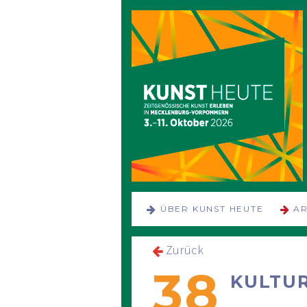
NAVIGATION
ÜBER KUNST HEUTE
AR
ÜBERSPRINGEN
Zurück
38
KULTU