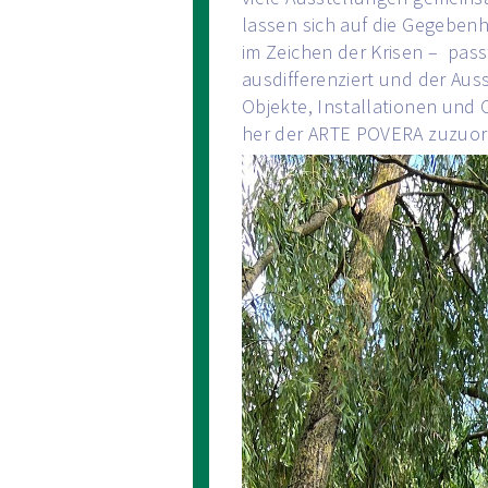
lassen sich auf die Gegebe
im Zeichen der Krisen – passt
ausdifferenziert und der Au
Objekte, Installationen und
her der ARTE POVERA zuzuo