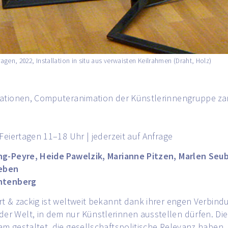
en, 2022, Installation in situ aus verwaisten Keilrahmen (Draht, Holz)
llationen, Computeranimation der Künstlerinnengruppe zar
Feiertagen 11–18 Uhr | jederzeit auf Anfrage
ng-Peyre, Heide Pawelzik, Marianne Pitzen, Marlen Seub
leben
htenberg
rt & zackig ist weltweit bekannt dank ihrer engen Verb
r Welt, in dem nur Künstlerinnen ausstellen dürfen. Die
m gestaltet, die gesellschaftspolitische Relevanz haben. 