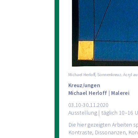
Michael Herloff, Sonnenkreuz. Acryl au
Kreuz/ungen
Michael Herloff | Malerei
03.10-30.11.2020
Ausstellung | täglich 10–16 
Die hier gezeigten Arbeiten 
Kontraste, Dissonanzen, Kont