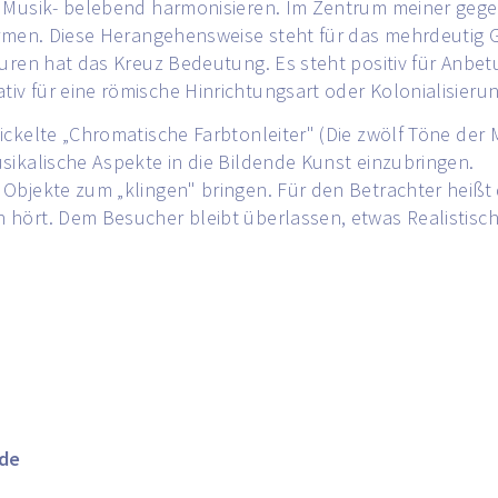
r Musik- belebend harmonisieren. Im Zentrum meiner gegen
ormen. Diese Herangehensweise steht für das mehrdeutig G
turen hat das Kreuz Bedeutung. Es steht positiv für Anbe
v für eine römische Hinrichtungsart oder Kolonialisierun
ickelte „Chromatische Farbtonleiter" (Die zwölf Töne der
sikalische Aspekte in die Bildende Kunst einzubringen.
Objekte zum „klingen" bringen. Für den Betrachter heißt
 hört. Dem Besucher bleibt überlassen, etwas Realistisc
.de