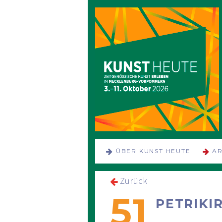
NAVIGATION
ÜBER KUNST HEUTE
AR
ÜBERSPRINGEN
Zurück
51
PETRIKI