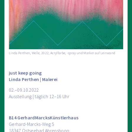
Linda Perthen, Welle, 2022, Acrylfarbe, -spray und Marker auf Leinwand
just keep going
Linda Perthen | Malerei
02.–09.10.2022
Ausstellung | täglich 12–16 Uhr
B14 GerhardMarcksKünstlerhaus
Gerhard-Marcks-Weg 5
18347 Ostseebad Ahrenshoop