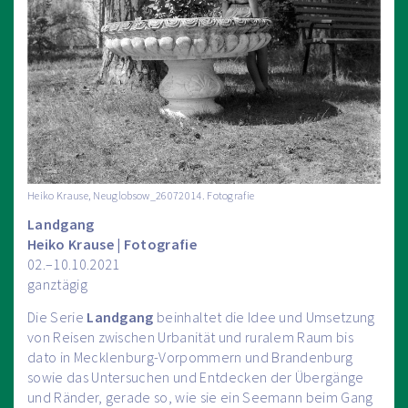
Heiko Krause, Neuglobsow_26072014. Fotografie
Landgang
Heiko Krause | Fotografie
02.–10.10.2021
ganztägig
Die Serie
Landgang
beinhaltet die Idee und Umsetzung
von Reisen zwischen Urbanität und ruralem Raum bis
dato in Mecklenburg-Vorpommern und Brandenburg
sowie das Untersuchen und Entdecken der Übergänge
und Ränder, gerade so, wie sie ein Seemann beim Gang