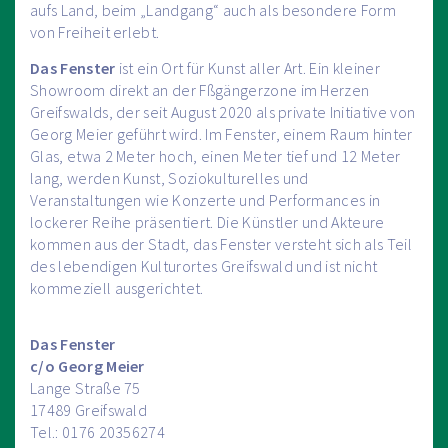
aufs Land, beim „Landgang“ auch als besondere Form
von Freiheit erlebt.
Das Fenster
ist ein Ort für Kunst aller Art. Ein kleiner
Showroom direkt an der Fßgängerzone im Herzen
Greifswalds, der seit August 2020 als private Initiative von
Georg Meier geführt wird. Im Fenster, einem Raum hinter
Glas, etwa 2 Meter hoch, einen Meter tief und 12 Meter
lang, werden Kunst, Soziokulturelles und
Veranstaltungen wie Konzerte und Performances in
lockerer Reihe präsentiert. Die Künstler und Akteure
kommen aus der Stadt, das Fenster versteht sich als Teil
des lebendigen Kulturortes Greifswald und ist nicht
kommeziell ausgerichtet.
Das Fenster
c/o Georg Meier
Lange Straße 75
17489 Greifswald
Tel.: 0176 20356274